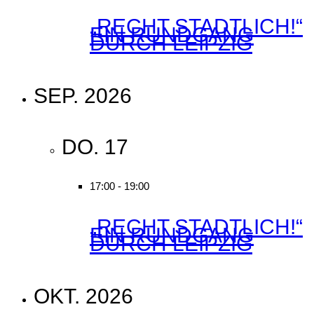
„RECHT STADTLICH!“
EIN RUNDGANG
DURCH LEIPZIG
SEP. 2026
DO.
17
17:00
-
19:00
„RECHT STADTLICH!“
EIN RUNDGANG
DURCH LEIPZIG
OKT. 2026