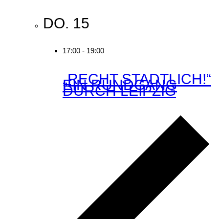
DO.
15
17:00
-
19:00
„RECHT STADTLICH!“
EIN RUNDGANG
DURCH LEIPZIG