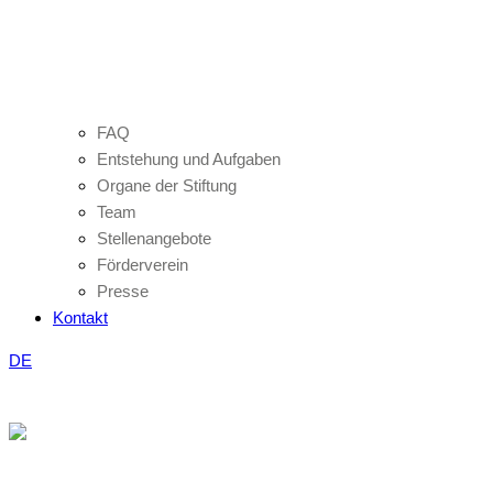
FAQ
Entstehung und Aufgaben
Organe der Stiftung
Team
Stellenangebote
Förderverein
Presse
Kontakt
DE
mitmachen
hören! Jetzt
von Ihnen zu
Wir freuen uns
Beteiligungsplattform.