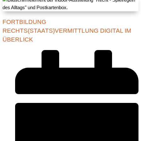
FORTBILDUNG
RECHTS(STAATS)VERMITTLUNG DIGITAL IM
ÜBERLICK