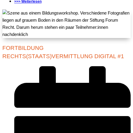
>>> Weiterlesen
FORTBILDUNG
RECHTS(STAATS)VERMITTLUNG DIGITAL #1