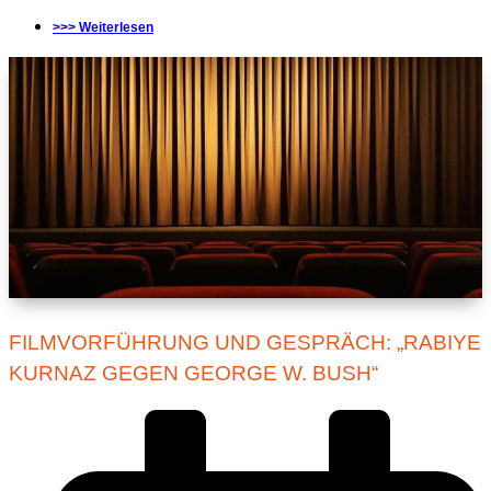
>>> Weiterlesen
FILMVORFÜHRUNG UND GESPRÄCH: „RABIYE
KURNAZ GEGEN GEORGE W. BUSH“