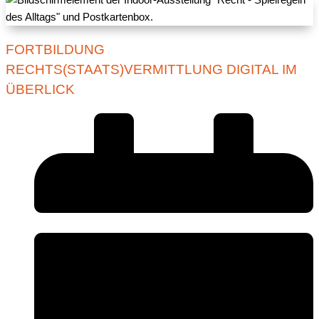
FORTBILDUNG
RECHTS(STAATS)VERMITTLUNG DIGITAL IM
ÜBERLICK