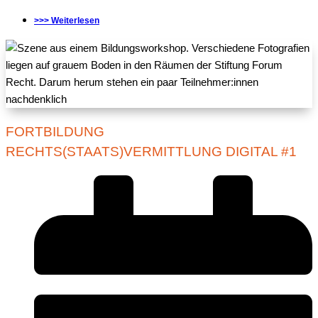
>>> Weiterlesen
FORTBILDUNG
RECHTS(STAATS)VERMITTLUNG DIGITAL #1